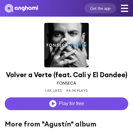
Get the app
Volver a Verte (feat. Cali y El Dandee)
FÖNSECA
1.8K LIKES
44.3K PLAYS
Play for free
More from "Agustín" album