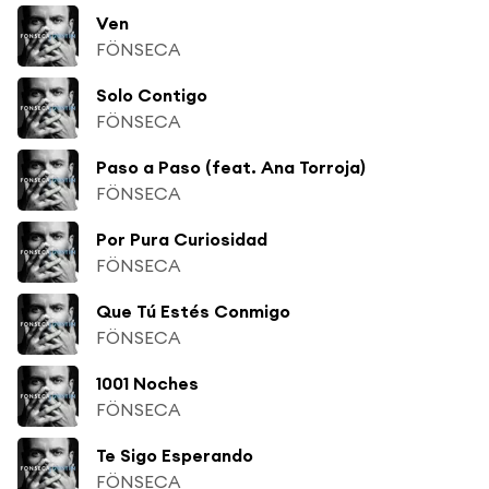
Ven
FÖNSECA
Solo Contigo
FÖNSECA
Paso a Paso (feat. Ana Torroja)
FÖNSECA
Por Pura Curiosidad
FÖNSECA
Que Tú Estés Conmigo
FÖNSECA
1001 Noches
FÖNSECA
Te Sigo Esperando
FÖNSECA