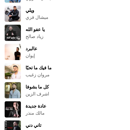
ويلي
ميشال قزي
يا عفو الله
زياد صالح
عالبرد
إيوان
ما فيك ما تحبّا
مروان زغيب
كل ما بشوفا
اشرف الزين
عادة جديدة
مالك منذر
تاني دني