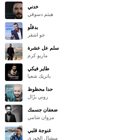
خدني
هيثم دسوقي
بدقلّو
جو اشقر
سلم عل عشرة
ماريو كرم
طاير فيكي
باتريك شعيا
حدا محظوظ
روني بزّال
ضعفان جسمك
مروان شامي
غنوجة قلبي
ميشال الخوري