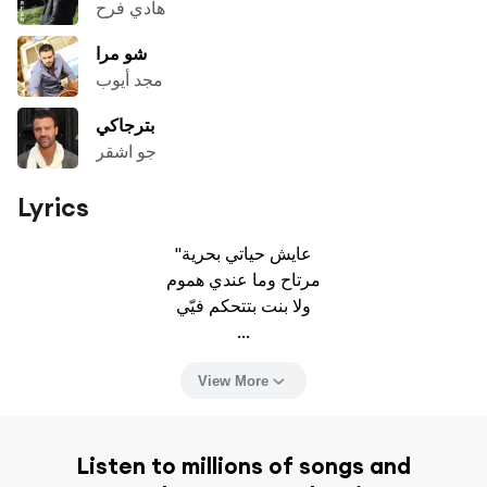
هادي فرح
شو مرا
مجد أيوب
بترجاكي
جو اشقر
Lyrics
"عايش حياتي بحرية

مرتاح وما عندي هموم

ولا بنت بتتحكم فيّي

...
View More
Listen to millions of songs and