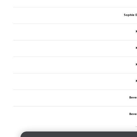
Sophie E
Beve
Beve