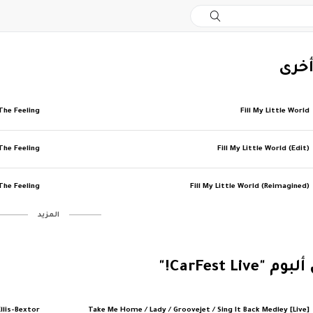
أخرى
The Feeling
Fill My Little World
The Feeling
Fill My Little World (Edit)
The Feeling
Fill My Little World (Reimagined)
‏المزيد
CarFest Live!"
llis-Bextor
Take Me Home / Lady / Groovejet / Sing It Back Medley [Live]