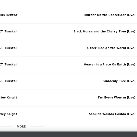
llis-Bextor
Murder On the Dancefloor [Live]
KT Tunstall
Black Horse and the Cherry Tree [Live]
KT Tunstall
Other Side of the World [Live]
KT Tunstall
Heaven is a Place On Earth [Live]
KT Tunstall
Suddenly I See [Live]
rley Knight
I'm Every Woman [Live]
rley Knight
Shoulda Woulda Coulda [Live]
MORE