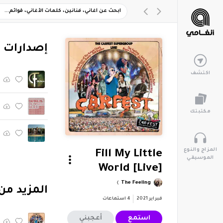
‏إصدارات 
اكتشف
مكتبتك
المزاج والنوع
Fill My Little
الموسيقي
World [Live]
The Feeling
‏المزيد من ألبوم "
فبراير 2021
4
استماعات
استمع
أعجبني