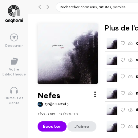
Plus de l
Découvrir
S
Votre
bibliothèque
K
Nefes
K
Humeur et
Genre
Çağrı Sertel
I
FÉVR. 2021
17
ÉCOUTES
Écouter
J'aime
S