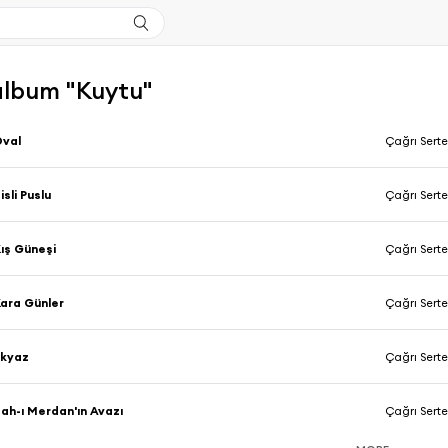
'album "Kuytu"
Oval
Çağrı Serte
isli Puslu
Çağrı Serte
ış Güneşi
Çağrı Serte
ara Günler
Çağrı Serte
̇lkyaz
Çağrı Serte
̧ah-ı Merdan'ın Avazı
Çağrı Serte