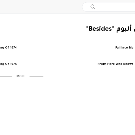
م "Besides"
ang Of 1974
Fall Into Me
ang Of 1974
From Here Who Knows
MORE