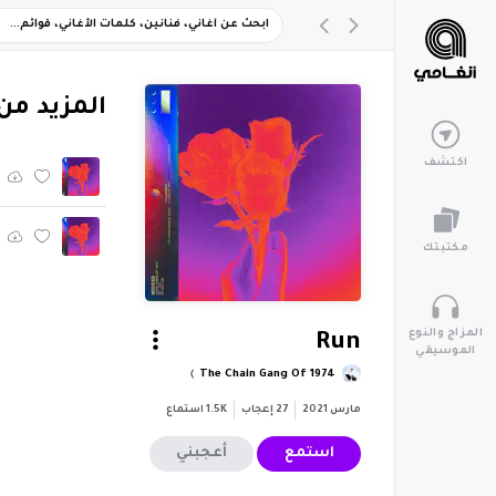
‏المزيد من ألبو
اكتشف
مكتبتك
المزاج والنوع
Run
الموسيقي
The Chain Gang Of 1974
مارس 2021
27
إعجاب
1.5K
استماع
استمع
أعجبني