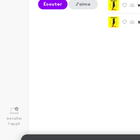
Écouter
J'aime
W
S
Installer
l'appli