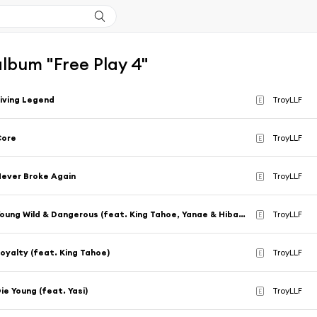
'album "Free Play 4"
iving Legend
TroyLLF
E
Core
TroyLLF
E
ever Broke Again
TroyLLF
E
Young Wild & Dangerous (feat. King Tahoe, Yanae & Hibachi)
TroyLLF
E
oyalty (feat. King Tahoe)
TroyLLF
E
ie Young (feat. Yasi)
TroyLLF
E