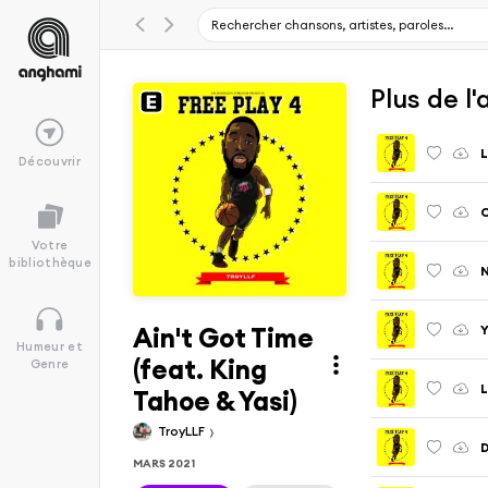
Plus de l
L
Découvrir
Votre
bibliothèque
N
Ain't Got Time
Humeur et
(feat. King
Genre
L
Tahoe & Yasi)
TroyLLF
D
MARS 2021