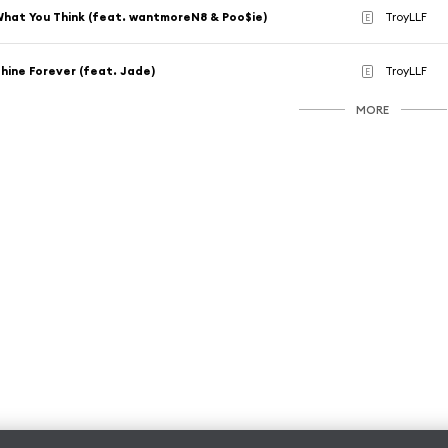
hat You Think (feat. wantmoreN8 & Poo$ie)
TroyLLF
E
hine Forever (feat. Jade)
TroyLLF
E
MORE