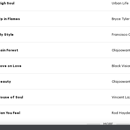
igh Soul
Urban Life
p in Flames
Bryce Tyler
y Style
Francisco 
ain Forest
Olajoowan
ove on Love
Black Visio
Beauty
Olajoowan
ouse of Soul
Vincent La
an You Feel
Rod Hayd
MORE