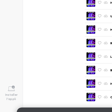
H
U
M
R
L
H
Installer
C
l'appli