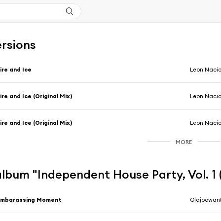
ersions
ire and Ice
Leon Naci
ire and Ice (Original Mix)
Leon Naci
ire and Ice (Original Mix)
Leon Naci
MORE
'album "Independent House Party, Vol. 1
Embarassing Moment
Olajoowan