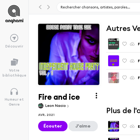
Autres V
F
Découvrir
F
Votre
bibliothèque
F
Fire and ice
Humeur et
Genre
Leon Nacio
Plus de l
AVR. 2021
Écouter
J'aime