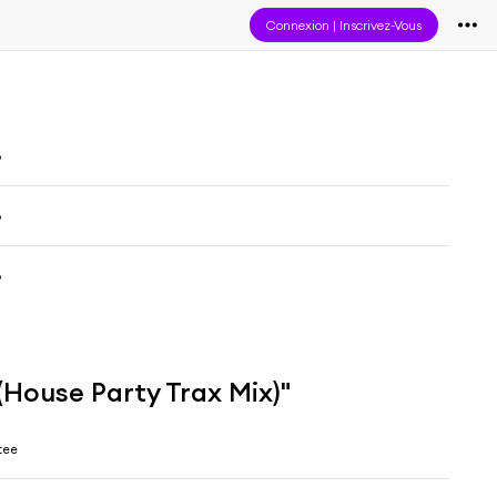
Connexion
|
Inscrivez-Vous
o
o
o
 (House Party Trax Mix)"
tee