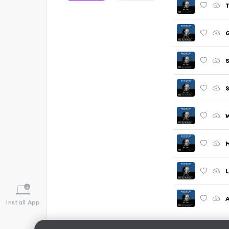
T
G
S
S
W
M
L
A
Install App