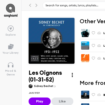
Other Ve
L
Explore
L
Your Library
L
Les Oignons
Mood &
Genre
(01-31-52)
More from
Sidney Bechet
JAN 1959
B
Play
Like