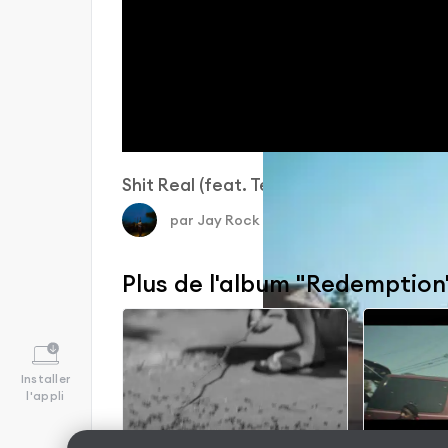
Shit Real (feat. Tee Grizzley)
par
Jay Rock
〉
Plus de l'album "Redemption
Installer
l'appli