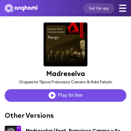
Get the app
Madreselva
Orquesta Típica Francisco Canaro & Ada Falcón
Play for free
Other Versions
Madreselva (feat. Francisco Canaro y Su Orquesta)